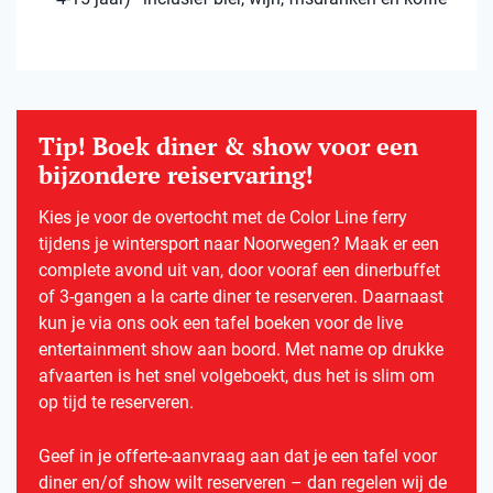
Tip! Boek diner & show voor een
bijzondere reiservaring!
Kies je voor de overtocht met de Color Line ferry
tijdens je wintersport naar Noorwegen? Maak er een
complete avond uit van, door vooraf een dinerbuffet
of 3-gangen a la carte diner te reserveren. Daarnaast
kun je via ons ook een tafel boeken voor de live
entertainment show aan boord. Met name op drukke
afvaarten is het snel volgeboekt, dus het is slim om
op tijd te reserveren.
Geef in je offerte-aanvraag aan dat je een tafel voor
diner en/of show wilt reserveren – dan regelen wij de