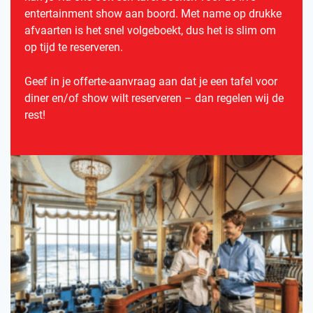
entertainment show aan boord. Met name op drukke
afvaarten is het snel volgeboekt, dus het is slim om
op tijd te reserveren.
Geef in je offerte-aanvraag aan dat je een tafel voor
diner en/of show wilt reserveren – dan regelen wij de
rest!