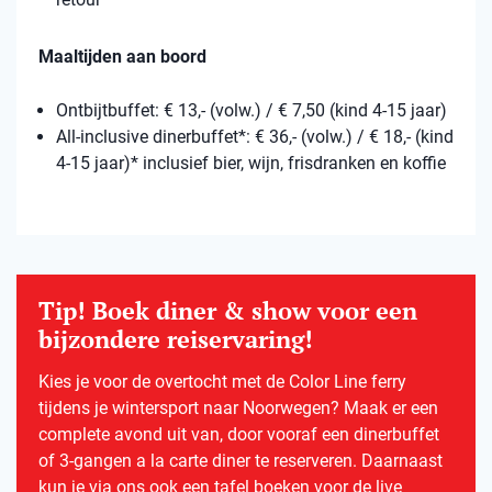
Maaltijden aan boord
Ontbijtbuffet: € 13,- (volw.) / € 7,50 (kind 4-15 jaar)
All-inclusive dinerbuffet*: € 36,- (volw.) / € 18,- (kind
4-15 jaar)* inclusief bier, wijn, frisdranken en koffie
Tip! Boek diner & show voor een
bijzondere reiservaring!
Kies je voor de overtocht met de Color Line ferry
tijdens je wintersport naar Noorwegen? Maak er een
complete avond uit van, door vooraf een dinerbuffet
of 3-gangen a la carte diner te reserveren. Daarnaast
kun je via ons ook een tafel boeken voor de live