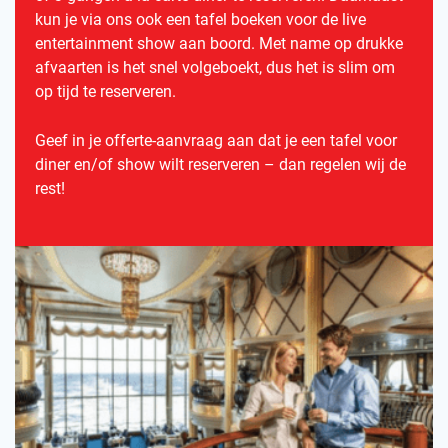
kun je via ons ook een tafel boeken voor de live
entertainment show aan boord. Met name op drukke
afvaarten is het snel volgeboekt, dus het is slim om
op tijd te reserveren.
Geef in je offerte-aanvraag aan dat je een tafel voor
diner en/of show wilt reserveren – dan regelen wij de
rest!