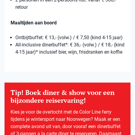
retour
Maaltijden aan boord
Ontbijtbuffet: € 13,- (volw.) / € 7,50 (kind 4-15 jaar)
All-inclusive dinerbuffet*: € 36,- (volw.) / € 18,- (kind
4-15 jaar)* inclusief bier, wijn, frisdranken en koffie
Tip! Boek diner & show voor een
bijzondere reiservaring!
Kies je voor de overtocht met de Color Line ferry
tijdens je wintersport naar Noorwegen? Maak er een
complete avond uit van, door vooraf een dinerbuffet
of 3-gangen a la carte diner te reserveren. Daarnaast