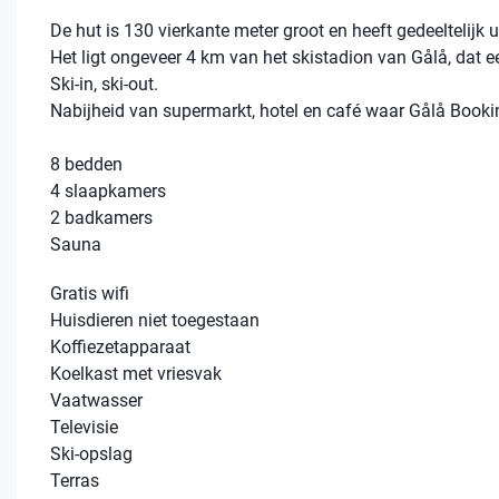
De hut is 130 vierkante meter groot en heeft gedeeltelijk u
Het ligt ongeveer 4 km van het skistadion van Gålå, dat ee
Ski-in, ski-out.
Nabijheid van supermarkt, hotel en café waar Gålå Booki
8 bedden
4 slaapkamers
2 badkamers
Sauna
Gratis wifi
Huisdieren niet toegestaan
Koffiezetapparaat
Koelkast met vriesvak
Vaatwasser
Televisie
Ski-opslag
Terras