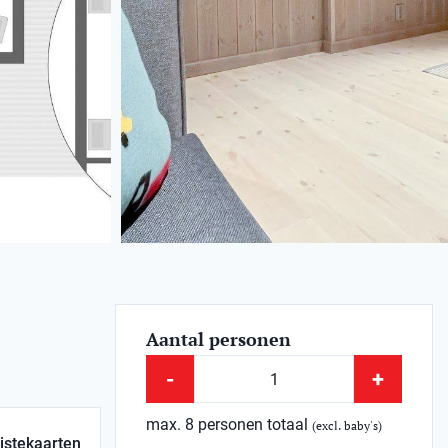
Aantal personen
-
+
max. 8 personen totaal
(excl. baby's)
istekaarten