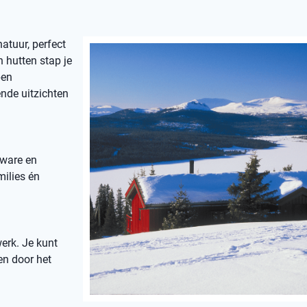
atuur, perfect
n hutten stap je
pen
ende uitzichten
zware en
milies én
erk. Je kunt
en door het