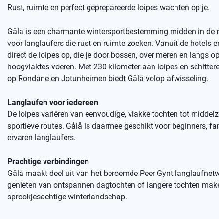
Rust, ruimte en perfect geprepareerde loipes wachten op je.
Gålå is een charmante wintersportbestemming midden in de n
voor langlaufers die rust en ruimte zoeken. Vanuit de hotels e
direct de loipes op, die je door bossen, over meren en langs o
hoogvlaktes voeren. Met 230 kilometer aan loipes en schitter
op Rondane en Jotunheimen biedt Gålå volop afwisseling.
Langlaufen voor iedereen
De loipes variëren van eenvoudige, vlakke tochten tot middel
sportieve routes. Gålå is daarmee geschikt voor beginners, fa
ervaren langlaufers.
Prachtige verbindingen
Gålå maakt deel uit van het beroemde Peer Gynt langlaufnetw
genieten van ontspannen dagtochten of langere tochten mak
sprookjesachtige winterlandschap.