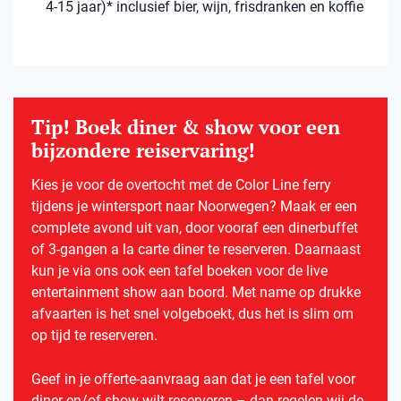
4-15 jaar)* inclusief bier, wijn, frisdranken en koffie
Tip! Boek diner & show voor een
bijzondere reiservaring!
Kies je voor de overtocht met de Color Line ferry
tijdens je wintersport naar Noorwegen? Maak er een
complete avond uit van, door vooraf een dinerbuffet
of 3-gangen a la carte diner te reserveren. Daarnaast
kun je via ons ook een tafel boeken voor de live
entertainment show aan boord. Met name op drukke
afvaarten is het snel volgeboekt, dus het is slim om
op tijd te reserveren.
Geef in je offerte-aanvraag aan dat je een tafel voor
diner en/of show wilt reserveren – dan regelen wij de