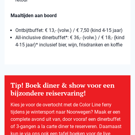
Maaltijden aan boord
Ontbijtbuffet: € 13,- (volw.) / € 7,50 (kind 4-15 jaar)
All-inclusive dinerbuffet*: € 36,- (volw.) / € 18,- (kind
4-15 jaar)* inclusief bier, wijn, frisdranken en koffie
Tip! Boek diner & show voor een
bijzondere reiservaring!
Kies je voor de overtocht met de Color Line ferry
tijdens je wintersport naar Noorwegen? Maak er een
complete avond uit van, door vooraf een dinerbuffet
of 3-gangen a la carte diner te reserveren. Daarnaast
kun je via ons ook een tafel boeken voor de live