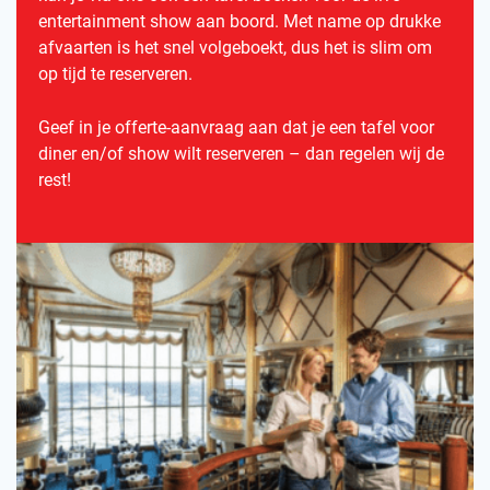
entertainment show aan boord. Met name op drukke
afvaarten is het snel volgeboekt, dus het is slim om
op tijd te reserveren.
Geef in je offerte-aanvraag aan dat je een tafel voor
diner en/of show wilt reserveren – dan regelen wij de
rest!