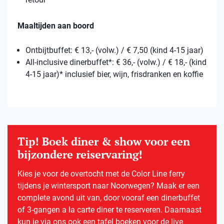
Maaltijden aan boord
Ontbijtbuffet: € 13,- (volw.) / € 7,50 (kind 4-15 jaar)
All-inclusive dinerbuffet*: € 36,- (volw.) / € 18,- (kind
4-15 jaar)* inclusief bier, wijn, frisdranken en koffie
Tip! Boek diner & show voor een
bijzondere reiservaring!
Kies je voor de overtocht met de Color Line ferry
tijdens je wintersport naar Noorwegen? Maak er een
complete avond uit van, door vooraf een dinerbuffet
of 3-gangen a la carte diner te reserveren. Daarnaast
kun je via ons ook een tafel boeken voor de live