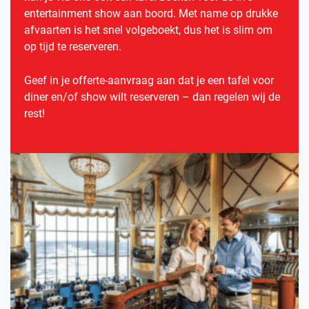
entertainment show aan boord. Met name op drukke
afvaarten is het snel volgeboekt, dus het is slim om
op tijd te reserveren.
Geef in je offerte-aanvraag aan dat je een tafel voor
diner en/of show wilt reserveren – dan regelen wij de
rest!