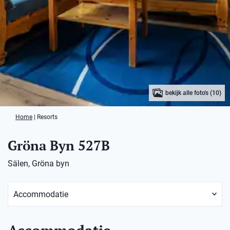
bekijk alle foto's (10)
Home
|
Resorts
Gröna Byn 527B
Sälen, Gröna byn