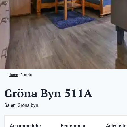
Home
|
Resorts
Gröna Byn 511A
Sälen, Gröna byn
Accommodatie
Bestemming
Activiteit