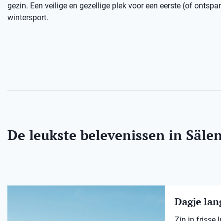
gezin. Een veilige en gezellige plek voor een eerste (of ontsp
wintersport.
De leukste belevenissen in Säle
Dagje lang
Zin in frisse