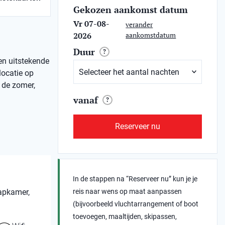
Gekozen aankomst datum
Vr 07-08-
verander
2026
aankomstdatum
Duur
?
een uitstekende
locatie op
n de zomer,
vanaf
?
Reserveer nu
In de stappen na “Reserveer nu” kun je je
aapkamer,
reis naar wens op maat aanpassen
(bijvoorbeeld vluchtarrangement of boot
toevoegen, maaltijden, skipassen,