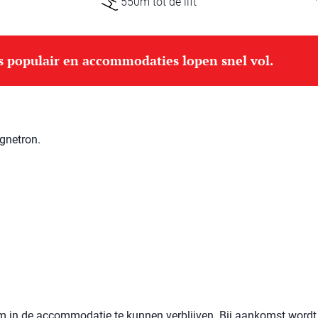
550m tot de lift
is populair en accommodaties lopen snel vol.
gnetron.
 om in de accommodatie te kunnen verblijven. Bij aankomst wordt