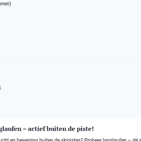
annen)
n
laufen – actief buiten de piste!
 lucht en beweging buiten de skipistes? Probeer langlaufen – dé 