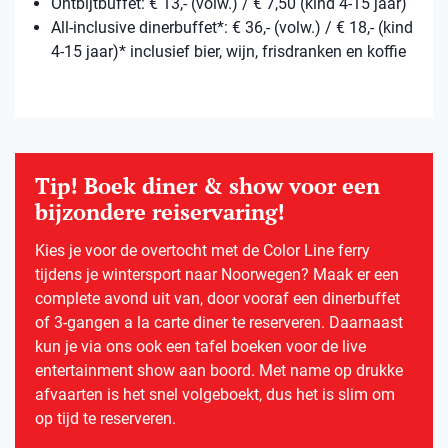
Ontbijtbuffet: € 13,- (volw.) / € 7,50 (kind 4-15 jaar)
All-inclusive dinerbuffet*: € 36,- (volw.) / € 18,- (kind
4-15 jaar)* inclusief bier, wijn, frisdranken en koffie
Tip! Boek diner & show voor een
bijzondere reiservaring!
Kies je voor de overtocht met de Color Line ferry
tijdens je wintersport naar Noorwegen? Maak er een
complete avond uit van, door vooraf een dinerbuffet
of 3-gangen a la carte diner te reserveren. Daarnaast
kun je via ons ook een tafel boeken voor de live
entertainment show aan boord. Met name op drukke
afvaarten is het snel volgeboekt, dus het is slim om
op tijd te reserveren.