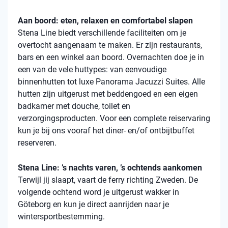
Aan boord: eten, relaxen en comfortabel slapen
Stena
Line biedt verschillende faciliteiten om je
overtocht aangenaam te maken. Er zijn restaurants,
bars en een winkel aan boord. Overnachten doe je in
een van de vele
huttypes
: van eenvoudige
binnenhutten
tot luxe Panorama Jacuzzi Suites. Alle
hutten zijn uitgerust met beddengoed en een eigen
badkamer met douche, toilet en
verzorgingsproducten. Voor een complete reiservaring
kun je bij ons vooraf het diner- en/of ontbijtbuffet
reserveren.
Stena Line: ’s nachts varen, ’s ochtends aankomen
Terwijl jij slaapt, vaart de ferry richting Zweden. De
volgende ochtend word je uitgerust wakker in
Göteborg en kun je direct aanrijden naar je
wintersportbestemming.