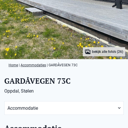
bekijk alle foto's (26)
Home
|
Accommodaties
|
GARDÅVEGEN 73C
GARDÅVEGEN 73C
Oppdal, Stølen