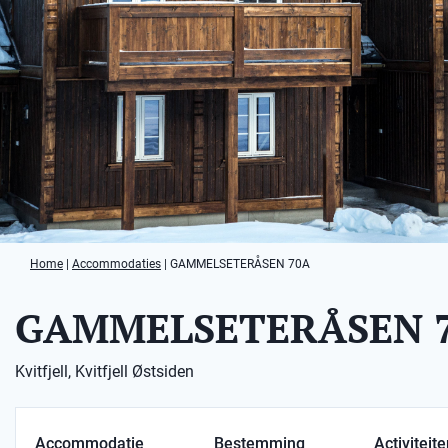
Home
|
Accommodaties
|
GAMMELSETERÅSEN 70A
GAMMELSETERÅSEN 
Kvitfjell, Kvitfjell Østsiden
Accommodatie
Bestemming
Activiteit