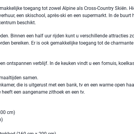
kkelijke toegang tot zowel Alpine als Cross-Country Skiën. Hie
erhuur, een skischool, après-ski en een supermarkt. In de buurt h
entrum beschikt.
den. Binnen een half uur rijden kunt u verschillende attracties z
rden bereiken. Er is ook gemakkelijke toegang tot de charmante
 ontspannen verblijf. In de keuken vindt u een fornuis, koelkast,
 maaltijden samen.
kamer, die is uitgerust met een bank, tv en een warme open haa
 heeft een aangename zithoek en een tv.
200 cm)
m)
trekbed (160 cm x 200 cm)