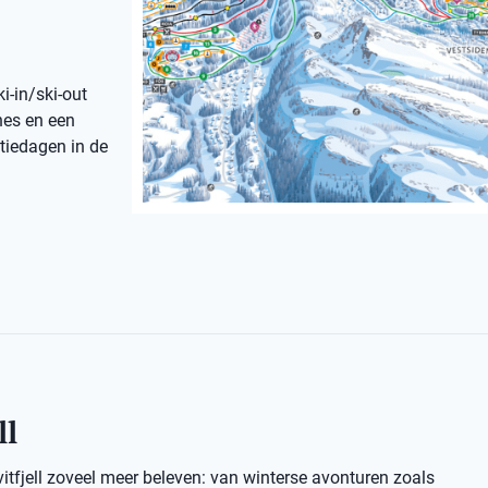
i-in/ski-out
nes en een
ntiedagen in de
ll
vitfjell zoveel meer beleven: van winterse avonturen zoals