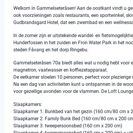
Welkom in Gammelseteråsen! Aan de oostkant vindt u gema
ook voorzieningen zoals restaurants, een sportwinkel, skiv
Gudbrandsgard Hotel, dat een zwembad en een wellnessc
In de zomer zijn er uitstekende wandel- en fietsmogelijkhe
Hunderfossen in het zuiden en Fron Water Park in het noo
steden Fåvang en het dorp Ringebu.
Gammelseteråsen 70a biedt alles wat u nodig hebt voor een
magnetron, vaatwasser en koffiezetapparaat.
De eetkamer stoelen 10 personen, perfect voor plezierige
Na een dag van activiteiten kunt u ontspannen in de woon
voor gezellige avonden voor de vlammen. De Loft Lounge
Slaapkamers:
Slaapkamer 1: Bunkbed van het gezin (160 cm/80 cm x 
Slaapkamer 2: Family Bunk Bed (160 cm/80 cm x 200 c
Slaapkamer 3: tweepersoonsbed (160 cm x 200 cm)
Slaapkamer 4: tweepersoonsbed (160 cm x 200 cm) + uit