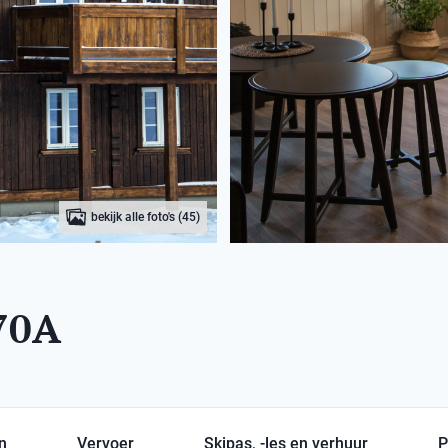
bekijk alle foto's (45)
70A
en
Vervoer
Skipas, -les en verhuur
P