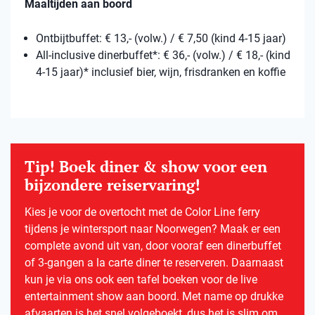
Maaltijden aan boord
Ontbijtbuffet: € 13,- (volw.) / € 7,50 (kind 4-15 jaar)
All-inclusive dinerbuffet*: € 36,- (volw.) / € 18,- (kind
4-15 jaar)* inclusief bier, wijn, frisdranken en koffie
Tip! Boek diner & show voor een
bijzondere reiservaring!
Kies je voor de overtocht met de Color Line ferry
tijdens je wintersport naar Noorwegen? Maak er een
complete avond uit van, door vooraf een dinerbuffet
of 3-gangen a la carte diner te reserveren. Daarnaast
kun je via ons ook een tafel boeken voor de live
entertainment show aan boord. Met name op drukke
afvaarten is het snel volgeboekt, dus het is slim om