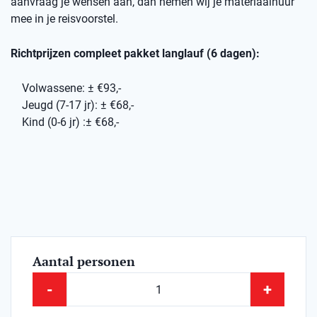
aanvraag je wensen aan, dan nemen wij je materiaalhuur
mee in je reisvoorstel.
Richtprijzen compleet pakket langlauf (6 dagen):
Volwassene: ± €93,-
Jeugd (7-17 jr): ± €68,-
Kind (0-6 jr) :± €68,-
Aantal personen
-
+