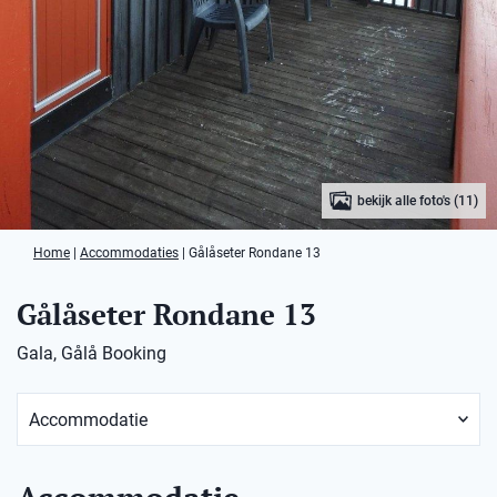
bekijk alle foto's (11)
Home
|
Accommodaties
|
Gålåseter Rondane 13
Gålåseter Rondane 13
Gala, Gålå Booking