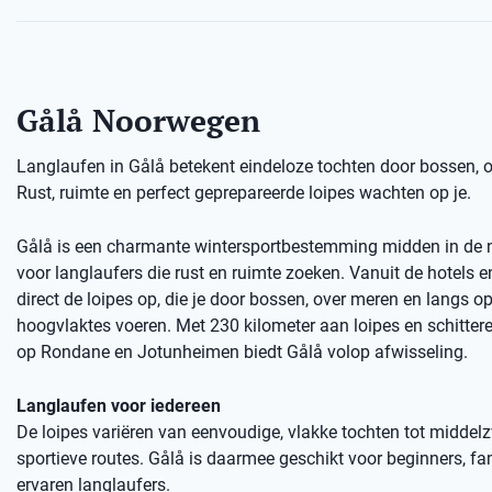
Gålå Noorwegen
Langlaufen in Gålå betekent eindeloze tochten door bossen,
Rust, ruimte en perfect geprepareerde loipes wachten op je.
Gålå is een charmante wintersportbestemming midden in de n
voor langlaufers die rust en ruimte zoeken. Vanuit de hotels e
direct de loipes op, die je door bossen, over meren en langs o
hoogvlaktes voeren. Met 230 kilometer aan loipes en schitter
op Rondane en Jotunheimen biedt Gålå volop afwisseling.
Langlaufen voor iedereen
De loipes variëren van eenvoudige, vlakke tochten tot middel
sportieve routes. Gålå is daarmee geschikt voor beginners, fa
ervaren langlaufers.