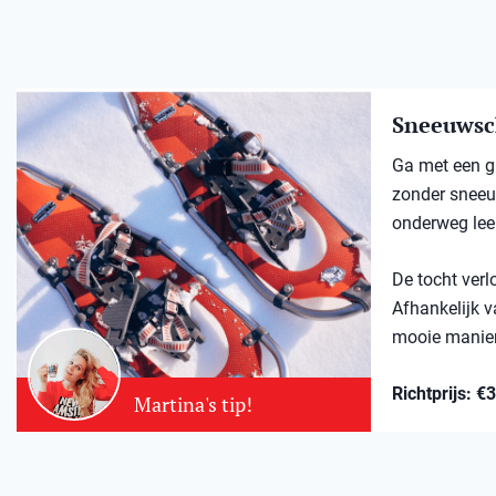
Sneeuwsc
Ga met een gi
zonder sneeuw
onderweg lee
De tocht verl
Afhankelijk v
mooie manier
Richtprijs: €
Martina's tip!