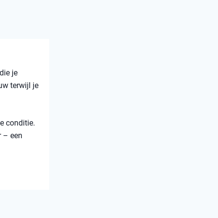
die je
w terwijl je
e conditie.
r – een