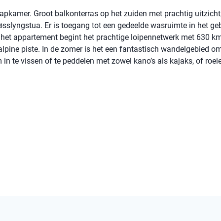
apkamer. Groot balkonterras op het zuiden met prachtig uitzicht
sslyngstua. Er is toegang tot een gedeelde wasruimte in het g
en het appartement begint het prachtige loipennetwerk met 630 k
 alpine piste. In de zomer is het een fantastisch wandelgebied om
 in te vissen of te peddelen met zowel kano’s als kajaks, of roe