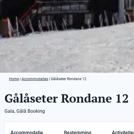
Home
|
Accommodaties
|
Gålåseter Rondane 12
Gålåseter Rondane 12
Gala, Gålå Booking
Accommodatie
Bestemming
Activiteit