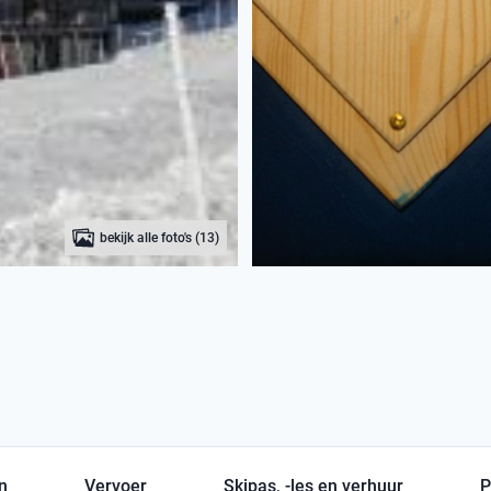
bekijk alle foto's (13)
en
Vervoer
Skipas, -les en verhuur
P