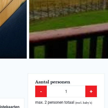
Aantal personen
-
+
max. 2 personen totaal
(excl. baby's)
istekaarten