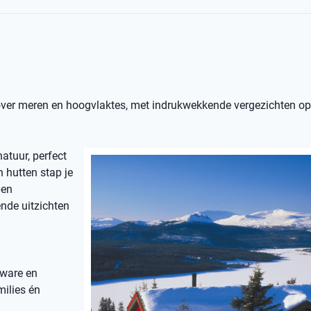
 over meren en hoogvlaktes, met indrukwekkende vergezichten o
atuur, perfect
n hutten stap je
pen
ende uitzichten
zware en
milies én