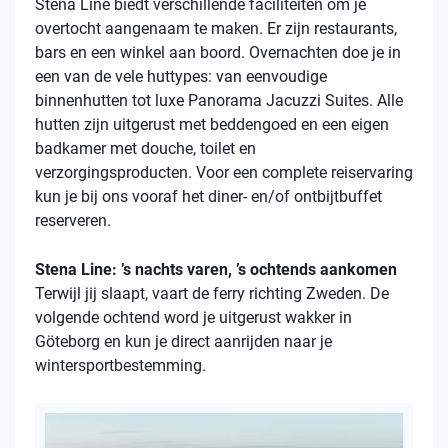
Stena
Line biedt verschillende faciliteiten om je
overtocht aangenaam te maken. Er zijn restaurants,
bars en een winkel aan boord. Overnachten doe je in
een van de vele
huttypes
: van eenvoudige
binnenhutten
tot luxe Panorama Jacuzzi Suites. Alle
hutten zijn uitgerust met beddengoed en een eigen
badkamer met douche, toilet en
verzorgingsproducten. Voor een complete reiservaring
kun je bij ons vooraf het diner- en/of ontbijtbuffet
reserveren.
Stena Line: ’s nachts varen, ’s ochtends aankomen
Terwijl jij slaapt, vaart de ferry richting Zweden. De
volgende ochtend word je uitgerust wakker in
Göteborg en kun je direct aanrijden naar je
wintersportbestemming.