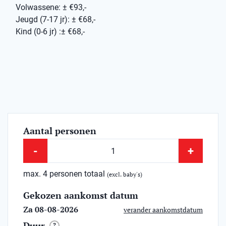
Volwassene: ± €93,-
Jeugd (7-17 jr): ± €68,-
Kind (0-6 jr) :± €68,-
Aantal personen
-
+
max. 4 personen totaal
(excl. baby's)
Gekozen aankomst datum
Za 08-08-2026
verander aankomstdatum
Duur
?