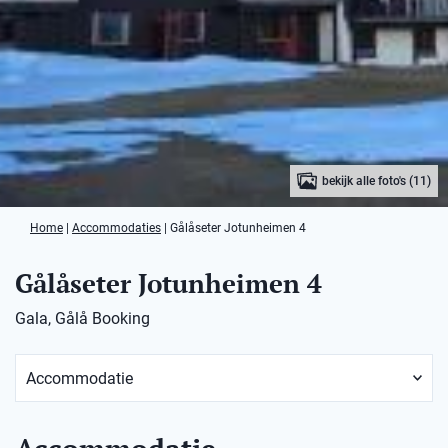
bekijk alle foto's (11)
Home
|
Accommodaties
|
Gålåseter Jotunheimen 4
Gålåseter Jotunheimen 4
Gala, Gålå Booking