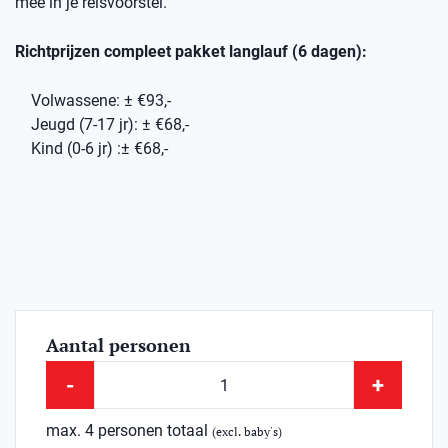
mee in je reisvoorstel.
Richtprijzen compleet pakket langlauf (6 dagen):
Volwassene: ± €93,-
Jeugd (7-17 jr): ± €68,-
Kind (0-6 jr) :± €68,-
Aantal personen
-
+
max. 4 personen totaal
(excl. baby's)