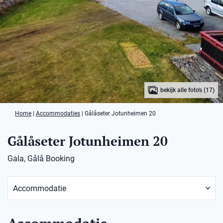
bekijk alle foto's (17)
Home
|
Accommodaties
|
Gålåseter Jotunheimen 20
Gålåseter Jotunheimen 20
Gala, Gålå Booking