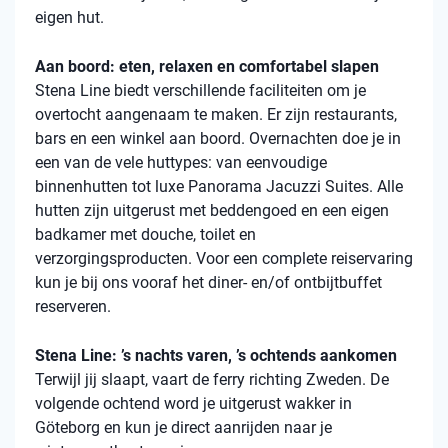
eigen hut.
Aan boord: eten, relaxen en comfortabel slapen
Stena
Line biedt verschillende faciliteiten om je
overtocht aangenaam te maken. Er zijn restaurants,
bars en een winkel aan boord. Overnachten doe je in
een van de vele
huttypes
: van eenvoudige
binnenhutten
tot luxe Panorama Jacuzzi Suites. Alle
hutten zijn uitgerust met beddengoed en een eigen
badkamer met douche, toilet en
verzorgingsproducten. Voor een complete reiservaring
kun je bij ons vooraf het diner- en/of ontbijtbuffet
reserveren.
Stena Line: ’s nachts varen, ’s ochtends aankomen
Terwijl jij slaapt, vaart de ferry richting Zweden. De
volgende ochtend word je uitgerust wakker in
Göteborg en kun je direct aanrijden naar je