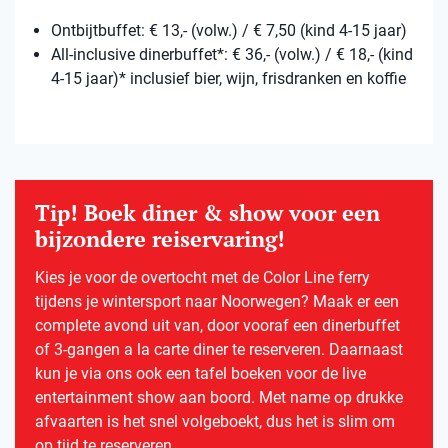
Ontbijtbuffet: € 13,- (volw.) / € 7,50 (kind 4-15 jaar)
All-inclusive dinerbuffet*: € 36,- (volw.) / € 18,- (kind
4-15 jaar)* inclusief bier, wijn, frisdranken en koffie
Tip! Boek diner & show voor een
bijzondere reiservaring!
Kies je voor de overtocht met de Color Line ferry
tijdens je wintersport naar Noorwegen? Maak er een
complete avond uit van, door vooraf een dinerbuffet
of 3-gangen a la carte diner te reserveren. Daarnaast
kun je via ons ook een tafel boeken voor de live
entertainment show aan boord. Met name op drukke
afvaarten is het snel volgeboekt, dus het is slim om
op tijd te reserveren.