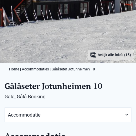
bekijk alle foto's (15)
Home
|
Accommodaties
|
Gålåseter Jotunheimen 10
Gålåseter Jotunheimen 10
Gala, Gålå Booking