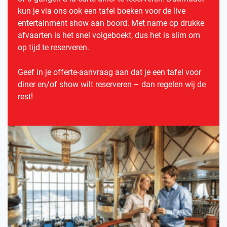
kun je via ons ook een tafel boeken voor de live
entertainment show aan boord. Met name op drukke
afvaarten is het snel volgeboekt, dus het is slim om
op tijd te reserveren.
Geef in je offerte-aanvraag aan dat je een tafel voor
diner en/of show wilt reserveren – dan regelen wij de
rest!