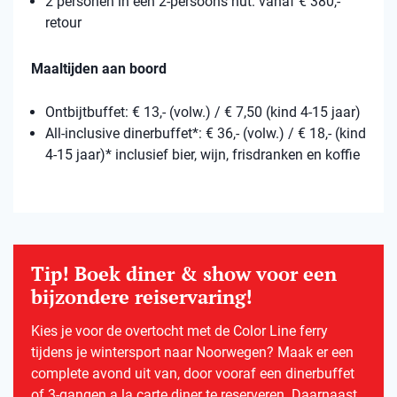
2 personen in een 2-persoons hut: vanaf € 380,-
retour
Maaltijden aan boord
Ontbijtbuffet: € 13,- (volw.) / € 7,50 (kind 4-15 jaar)
All-inclusive dinerbuffet*: € 36,- (volw.) / € 18,- (kind
4-15 jaar)* inclusief bier, wijn, frisdranken en koffie
Tip! Boek diner & show voor een
bijzondere reiservaring!
Kies je voor de overtocht met de Color Line ferry
tijdens je wintersport naar Noorwegen? Maak er een
complete avond uit van, door vooraf een dinerbuffet
of 3-gangen a la carte diner te reserveren. Daarnaast