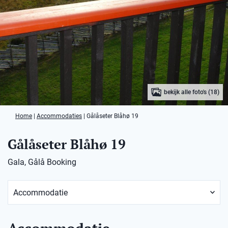
bekijk alle foto's (18)
Home
|
Accommodaties
|
Gålåseter Blåhø 19
Gålåseter Blåhø 19
Gala, Gålå Booking