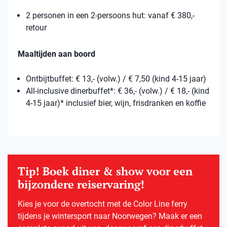
2 personen in een 2-persoons hut: vanaf € 380,-
retour
Maaltijden aan boord
Ontbijtbuffet: € 13,- (volw.) / € 7,50 (kind 4-15 jaar)
All-inclusive dinerbuffet*: € 36,- (volw.) / € 18,- (kind
4-15 jaar)* inclusief bier, wijn, frisdranken en koffie
Tip! Boek diner & show voor een
bijzondere reiservaring!
Kies je voor de overtocht met de Color Line ferry
tijdens je wintersport naar Noorwegen? Maak er een