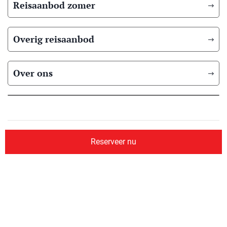
Reisaanbod zomer
Overig reisaanbod
Over ons
© 2026 Scandic Booking
Algemene voorwaarden
Privacyverklaring
Reserveer nu
Aangesloten bij
Website ontwerp & ontwikkeling:
Reisbureauwebsite.nl
&
Internetbureau Jun-E-Jay