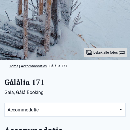
bekijk alle foto's (22)
Home
|
Accommodaties
|
Gålålia 171
Gålålia 171
Gala, Gålå Booking