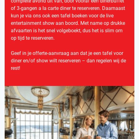
complete avond uit van, door vooraf een dinerbuffet
of 3-gangen a la carte diner te reserveren. Daarnaast
kun je via ons ook een tafel boeken voor de live
entertainment show aan boord. Met name op drukke
afvaarten is het snel volgeboekt, dus het is slim om
op tijd te reserveren.
Geef in je offerte-aanvraag aan dat je een tafel voor
diner en/of show wilt reserveren – dan regelen wij de
rest!