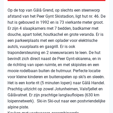
Op de top van Gålå Grend, op slechts een steenworp
afstand van het Peer Gynt Skistadion, ligt hut nr. 46. ​​De
hut is gebouwd in 1992 en is 73 vierkante meter groot.
Er zijn 4 slaapkamers met 7 bedden, badkamer met
douche, apart toilet, houtkachel en grote veranda. Er is
een parkeerplaats met een oplader voor elektrische
auto’s, vuurplaats en gasgrill. Er is ook
trapondersteuning en 2 sneeuwracers te leen. De hut
bevindt zich direct naast de Peer Gynt-skiarena, en in
de richting van open ruimte, en met skipistes en een
mooie rodelbaan buiten de hutmuur. Perfecte locatie
voor kleine kinderen en buitenspelen op ski’s en sleeën.
Het is een korte rit (5 minuten lopen) naar Gålå Handel.
Prachtig uitzicht op zowel Jotunheimen, Valsfjellet en
Gålåvatnet. Er zijn prachtige langlaufloipes (630 km
loipennetwerk). Ski-in Ski-out naar een postvriendelijke
alpine piste.