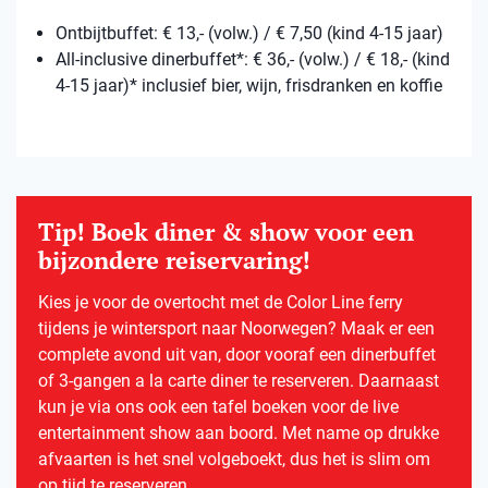
Ontbijtbuffet: € 13,- (volw.) / € 7,50 (kind 4-15 jaar)
All-inclusive dinerbuffet*: € 36,- (volw.) / € 18,- (kind
4-15 jaar)* inclusief bier, wijn, frisdranken en koffie
Tip! Boek diner & show voor een
bijzondere reiservaring!
Kies je voor de overtocht met de Color Line ferry
tijdens je wintersport naar Noorwegen? Maak er een
complete avond uit van, door vooraf een dinerbuffet
of 3-gangen a la carte diner te reserveren. Daarnaast
kun je via ons ook een tafel boeken voor de live
entertainment show aan boord. Met name op drukke
afvaarten is het snel volgeboekt, dus het is slim om
op tijd te reserveren.