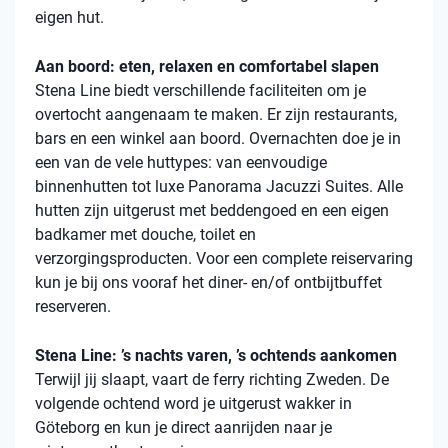
eigen hut.
Aan boord: eten, relaxen en comfortabel slapen
Stena
Line biedt verschillende faciliteiten om je
overtocht aangenaam te maken. Er zijn restaurants,
bars en een winkel aan boord. Overnachten doe je in
een van de vele
huttypes
: van eenvoudige
binnenhutten
tot luxe Panorama Jacuzzi Suites. Alle
hutten zijn uitgerust met beddengoed en een eigen
badkamer met douche, toilet en
verzorgingsproducten. Voor een complete reiservaring
kun je bij ons vooraf het diner- en/of ontbijtbuffet
reserveren.
Stena Line: ’s nachts varen, ’s ochtends aankomen
Terwijl jij slaapt, vaart de ferry richting Zweden. De
volgende ochtend word je uitgerust wakker in
Göteborg en kun je direct aanrijden naar je