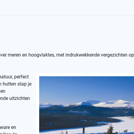
 over meren en hoogvlaktes, met indrukwekkende vergezichten o
atuur, perfect
n hutten stap je
pen
ende uitzichten
zware en