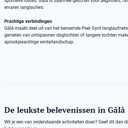
sportieve routes. Gålå is daarmee geschikt voor beginners, fa
ervaren langlaufers.
Prachtige verbindingen
Gålå maakt deel uit van het beroemde Peer Gynt langlaufnetw
genieten van ontspannen dagtochten of langere tochten mak
sprookjesachtige winterlandschap.
De leukste belevenissen in Gålå
Wil je een van onderstaande activiteiten doen? Geef dit dan dir