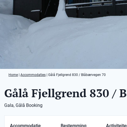
Home
|
Accommodaties
|
Gålå Fjellgrend 830 / Blåbærvegen 70
Gålå Fjellgrend 830 /
Gala, Gålå Booking
Accommodatie
Bestemming
Activiteit