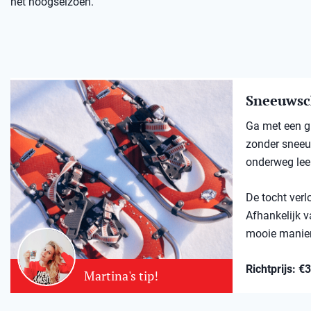
het hoogseizoen.
Sneeuwsc
Ga met een gi
zonder sneeuw
onderweg lee
De tocht verl
Afhankelijk v
mooie manier
Richtprijs: €
Martina's tip!