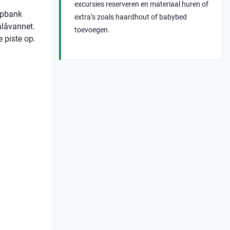
excursies reserveren en materiaal huren of
apbank
extra’s zoals haardhout of babybed
ålåvannet.
toevoegen.
e piste op.