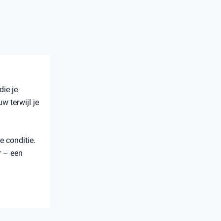
die je
w terwijl je
e conditie.
r – een