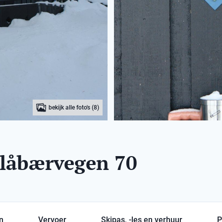
bekijk alle foto's (8)
 Blåbærvegen 70
en
Vervoer
Skipas, -les en verhuur
P