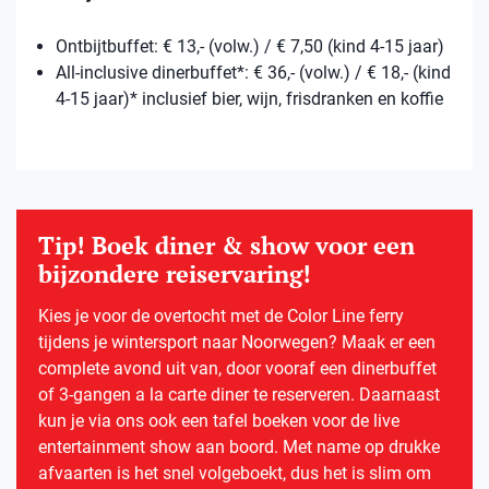
Ontbijtbuffet: € 13,- (volw.) / € 7,50 (kind 4-15 jaar)
All-inclusive dinerbuffet*: € 36,- (volw.) / € 18,- (kind
4-15 jaar)* inclusief bier, wijn, frisdranken en koffie
Tip! Boek diner & show voor een
bijzondere reiservaring!
Kies je voor de overtocht met de Color Line ferry
tijdens je wintersport naar Noorwegen? Maak er een
complete avond uit van, door vooraf een dinerbuffet
of 3-gangen a la carte diner te reserveren. Daarnaast
kun je via ons ook een tafel boeken voor de live
entertainment show aan boord. Met name op drukke
afvaarten is het snel volgeboekt, dus het is slim om