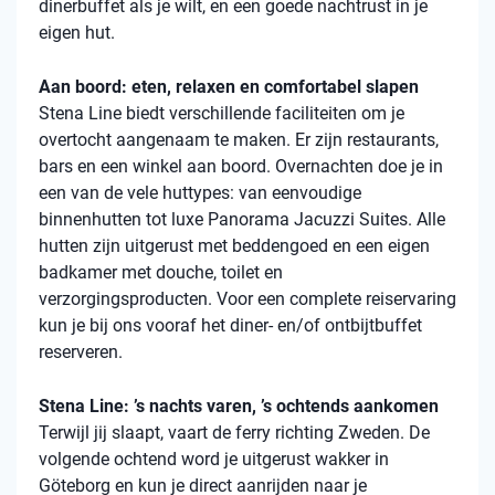
dinerbuffet als je wilt, en een goede nachtrust in je
eigen hut.
Aan boord: eten, relaxen en comfortabel slapen
Stena
Line biedt verschillende faciliteiten om je
overtocht aangenaam te maken. Er zijn restaurants,
bars en een winkel aan boord. Overnachten doe je in
een van de vele
huttypes
: van eenvoudige
binnenhutten
tot luxe Panorama Jacuzzi Suites. Alle
hutten zijn uitgerust met beddengoed en een eigen
badkamer met douche, toilet en
verzorgingsproducten. Voor een complete reiservaring
kun je bij ons vooraf het diner- en/of ontbijtbuffet
reserveren.
Stena Line: ’s nachts varen, ’s ochtends aankomen
Terwijl jij slaapt, vaart de ferry richting Zweden. De
volgende ochtend word je uitgerust wakker in
Göteborg en kun je direct aanrijden naar je