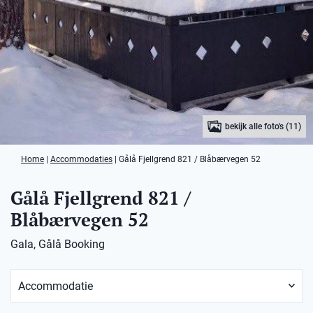
bekijk alle foto's (11)
Home
|
Accommodaties
|
Gålå Fjellgrend 821 / Blåbærvegen 52
Gålå Fjellgrend 821 /
Blåbærvegen 52
Gala, Gålå Booking