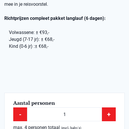
mee in je reisvoorstel.
Richtprijzen compleet pakket langlauf (6 dagen):
Volwassene: ± €93,-
Jeugd (7-17 jr): ± €68,-
Kind (0-6 jr) :± €68,-
Aantal personen
-
+
max. 4 personen totaal
(excl. baby's)