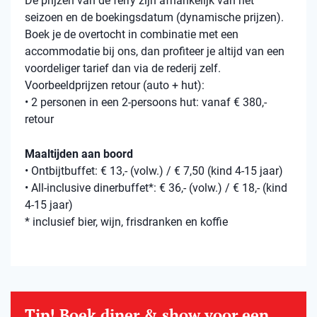
De prijzen van de ferry zijn afhankelijk van het
seizoen en de boekingsdatum (dynamische prijzen).
Boek je de overtocht in combinatie met een
accommodatie bij ons, dan profiteer je altijd van een
voordeliger tarief dan via de rederij zelf.
Voorbeeldprijzen retour (auto + hut):
• 2 personen in een 2-persoons hut: vanaf € 380,-
retour
Maaltijden aan boord
• Ontbijtbuffet: € 13,- (volw.) / € 7,50 (kind 4-15 jaar)
• All-inclusive dinerbuffet*: € 36,- (volw.) / € 18,- (kind
4-15 jaar)
* inclusief bier, wijn, frisdranken en koffie
Tip! Boek diner & show voor een