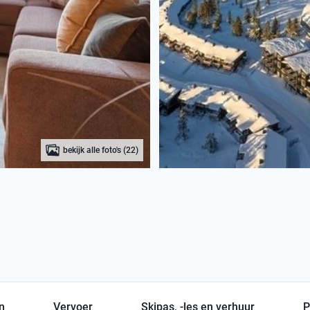
bekijk alle foto's (22)
en
Vervoer
Skipas, -les en verhuur
P