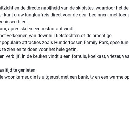
uitzicht en de directe nabijheid van de skipistes, waardoor het de
er kunt u uw langlaufreis direct voor de deur beginnen, met toeg
venissen biedt.
uur, après-ski en een restaurant vindt.
 het verkennen van downhill-fietstochten of de prachtige
populaire attracties zoals Hunderfossen Family Park, speeltuin
s te zien en te doen voor het hele gezin.
 verblijf. In de keuken vindt u een fornuis, koelkast, vriezer, v
altijd te genieten.
 de woonkamer, die is uitgerust met een bank, tv en een warme o
)