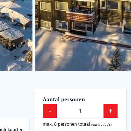
Aantal personen
-
+
max. 8 personen totaal
(excl. baby's)
istekaarten