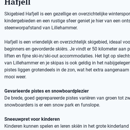
Hafjell
Skigebied Hafjell is een gezellige en overzichtelijke wintersp
kindergebieden en een rustige sfeer geniet je hier van een o
steenworpafstand van Lillehammer.
Hafjell is een vriendelijk en overzichtelijk skigebied, ideaal vo
beginners en gevorderde skiërs. Je vindt er 50 kilometer aan 
liften en fijne ski-in/ski-out accommodaties. Het ligt op slech
van Lillehammer en je skipas is ook geldig in het nabijgelegen 
pistes liggen grotendeels in de zon, wat het extra aangenaam
mooi weer.
Gevarieerde pistes en snowboardplezier
De brede, goed geprepareerde pistes variëren van groen tot zw
snowboarders is er een snow park en funslope.
Sneeuwpret voor kinderen
Kinderen kunnen spelen en leren skiën in het grote kinderland