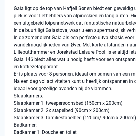
Gaia ligt op de top van Hafjell Sør en biedt een geweldig 
plek is voor liefhebbers van alpineskiën en langlaufen. Hi
een uitgebreid loipennetwerk dat fantastische natuurbele
In de buurt ligt Gaiastova, waar u een supermarkt, skiverh
In de zomer dient Gaia als een perfecte uitvalsbasis voor
wandelmogelijkheden van Øyer. Met korte afstanden naar 
Lilleputthammer en Jorekstad Leisure Pool, is er altijd iet
Gaia 146 biedt alles wat u nodig heeft voor een ontspannen
en koffiezetapparaat.
Er is plaats voor 8 personen, ideaal om samen van een ma
Na een dag vol activiteiten kunt u heerlijk ontspannen in
ideaal voor gezellige avonden bij de vlammen.
Slaapkamers:
Slaapkamer 1: tweepersoonsbed (150cm x 200cm)
Slaapkamer 2: 2x stapelbed (90cm x 200cm)
Slaapkamer 3: familiestapelbed (120cm/ 90cm x 200cm
Badkamer:
Badkamer 1: Douche en toilet