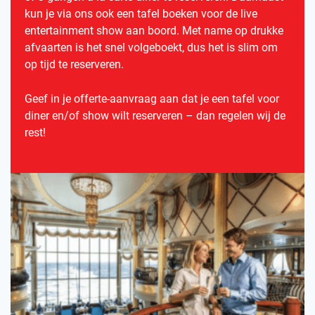
kun je via ons ook een tafel boeken voor de live
entertainment show aan boord. Met name op drukke
afvaarten is het snel volgeboekt, dus het is slim om
op tijd te reserveren.
Geef in je offerte-aanvraag aan dat je een tafel voor
diner en/of show wilt reserveren – dan regelen wij de
rest!