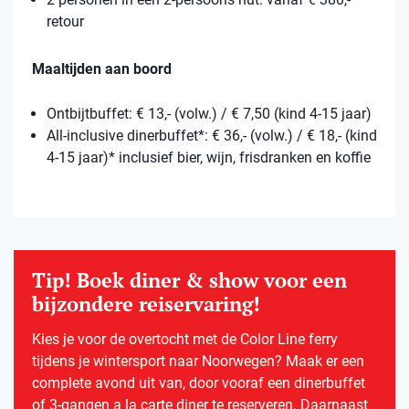
retour
Maaltijden aan boord
Ontbijtbuffet: € 13,- (volw.) / € 7,50 (kind 4-15 jaar)
All-inclusive dinerbuffet*: € 36,- (volw.) / € 18,- (kind
4-15 jaar)* inclusief bier, wijn, frisdranken en koffie
Tip! Boek diner & show voor een
bijzondere reiservaring!
Kies je voor de overtocht met de Color Line ferry
tijdens je wintersport naar Noorwegen? Maak er een
complete avond uit van, door vooraf een dinerbuffet
of 3-gangen a la carte diner te reserveren. Daarnaast