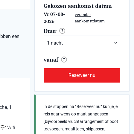
Gekozen aankomst datum
Vr 07-08-
verander
2026
aankomstdatum
Duur
?
hebben een
vanaf
?
Reserveer nu
In de stappen na “Reserveer nu” kun je je
che, 1
reis naar wens op maat aanpassen
(bijvoorbeeld vluchtarrangement of boot
Wifi
toevoegen, maaltijden, skipassen,