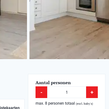
Aantal personen
-
+
max. 8 personen totaal
(excl. baby's)
istekaarten