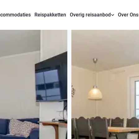
commodaties
Reispakketten
Overig reisaanbod
Over Ons