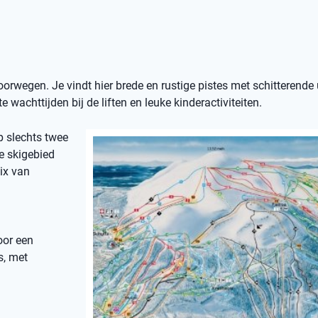
orwegen. Je vindt hier brede en rustige pistes met schitterende 
e wachttijden bij de liften en leuke kinderactiviteiten.
op slechts twee
e skigebied
ix van
oor een
s, met