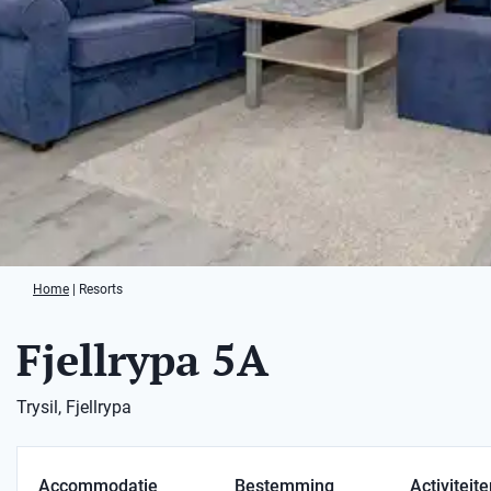
Home
|
Resorts
Fjellrypa 5A
Trysil, Fjellrypa
Accommodatie
Bestemming
Activiteit