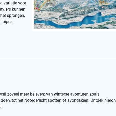
g variatie voor
stylers kunnen
 met sprongen,
 loipes.
rysil zoveel meer beleven: van winterse avonturen zoals
oen, tot het Noorderlicht spotten of avondskiën. Ontdek hiero
d.