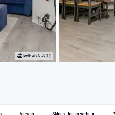
bekijk alle foto's (14)
en
Vervoer
Skipas, -les en verhuur
P