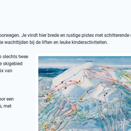
orwegen. Je vindt hier brede en rustige pistes met schitterende 
e wachttijden bij de liften en leuke kinderactiviteiten.
op slechts twee
e skigebied
ix van
oor een
s, met