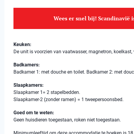
Wees er snel bij! Scandinavië 
Keuken:
De unit is voorzien van vaatwasser, magnetron, koelkast, v
Badkamers:
Badkamer 1: met douche en toilet. Badkamer 2: met douch
Slaapkamers:
Slaapkamer 1= 2 stapelbedden.
Slaapkamer-2 (zonder ramen) = 1 tweepersoonsbed.
Goed om te weten:
Geen huisdieren toegestaan, roken niet toegestaan.
Minimumleeftijd om deze accommodatie te boeken is 18 