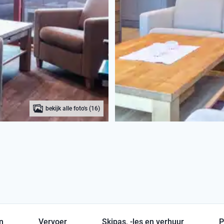
bekijk alle foto's (16)
en
Vervoer
Skipas, -les en verhuur
P