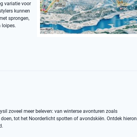
g variatie voor
stylers kunnen
 met sprongen,
 loipes.
rysil zoveel meer beleven: van winterse avonturen zoals
oen, tot het Noorderlicht spotten of avondskiën. Ontdek hiero
d.