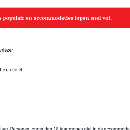
is populair en accommodaties lopen snel vol.
riezer.
e en toilet.
jaar. Personen jonger dan 18 jaar mogen niet in de accommoda