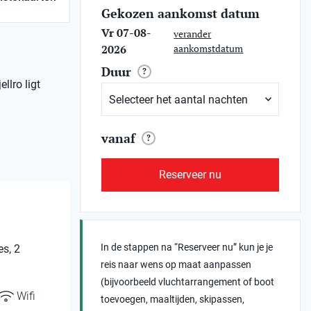
Gekozen aankomst datum
Vr 07-08-
verander
2026
aankomstdatum
Duur
?
llro ligt
vanaf
?
Reserveer nu
In de stappen na “Reserveer nu” kun je je
s, 2
reis naar wens op maat aanpassen
(bijvoorbeeld vluchtarrangement of boot
Wifi
toevoegen, maaltijden, skipassen,