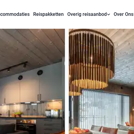
commodaties
Reispakketten
Overig reisaanbod
Over Ons