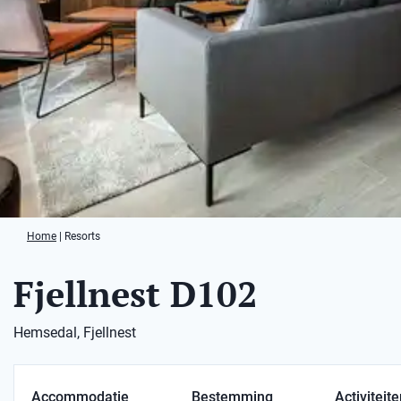
Home
|
Resorts
Fjellnest D102
Hemsedal, Fjellnest
Accommodatie
Bestemming
Activiteit