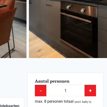
Aantal personen
-
+
max. 8 personen totaal
(excl. baby's)
istekaarten