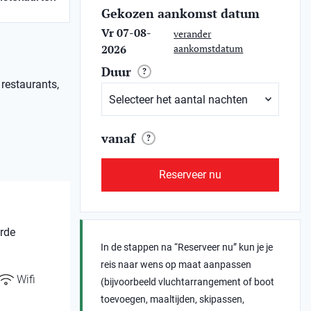
Gekozen aankomst datum
Vr 07-08-
verander
2026
aankomstdatum
Duur
?
 restaurants,
vanaf
?
Reserveer nu
rde
In de stappen na “Reserveer nu” kun je je
reis naar wens op maat aanpassen
Wifi
(bijvoorbeeld vluchtarrangement of boot
toevoegen, maaltijden, skipassen,