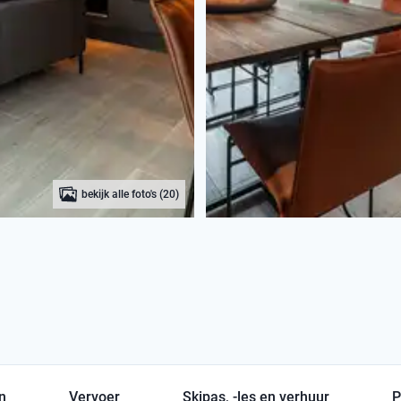
bekijk alle foto's (20)
en
Vervoer
Skipas, -les en verhuur
P