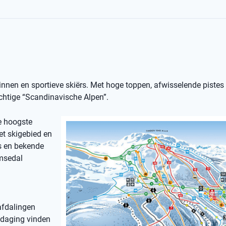
nnen en sportieve skiërs. Met hoge toppen, afwisselende pistes
rachtige “Scandinavische Alpen”.
e hoogste
et skigebied en
s en bekende
emsedal
 afdalingen
itdaging vinden