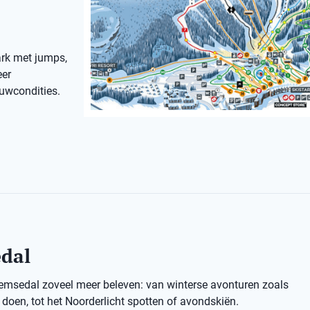
ark met jumps,
eer
euwcondities.
edal
Hemsedal zoveel meer beleven: van winterse avonturen zoals
oen, tot het Noorderlicht spotten of avondskiën.