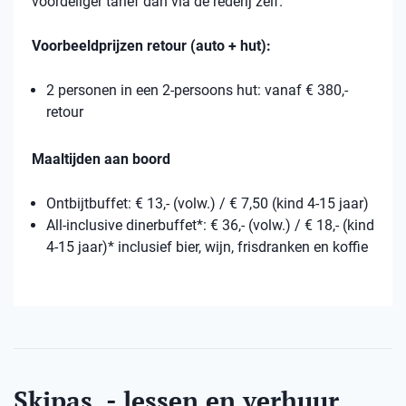
voordeliger tarief dan via de rederij zelf.
Voorbeeldprijzen retour (auto + hut):
2 personen in een 2-persoons hut: vanaf € 380,-
retour
Maaltijden aan boord
Ontbijtbuffet: € 13,- (volw.) / € 7,50 (kind 4-15 jaar)
All-inclusive dinerbuffet*: € 36,- (volw.) / € 18,- (kind
4-15 jaar)* inclusief bier, wijn, frisdranken en koffie
Skipas, - lessen en verhuur