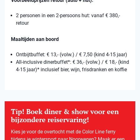
Voorbeeldprijzen retour (auto + hut):
2 personen in een 2-persoons hut: vanaf € 380,-
retour
Maaltijden aan boord
Ontbijtbuffet: € 13,- (volw.) / € 7,50 (kind 4-15 jaar)
All-inclusive dinerbuffet*: € 36,- (volw.) / € 18,- (kind
4-15 jaar)* inclusief bier, wijn, frisdranken en koffie
Tip! Boek diner & show voor een
bijzondere reiservaring!
Kies je voor de overtocht met de Color Line ferry
tijdens je wintersport naar Noorwegen? Maak er een