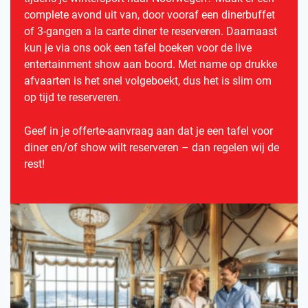
complete avond uit van, door vooraf een dinerbuffet
of 3-gangen a la carte diner te reserveren. Daarnaast
kun je via ons ook een tafel boeken voor de live
entertainment show aan boord. Met name op drukke
afvaarten is het snel volgeboekt, dus het is slim om
op tijd te reserveren.
Geef in je offerte-aanvraag aan dat je een tafel voor
diner en/of show wilt reserveren – dan regelen wij de
rest!