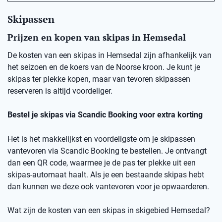
Skipassen
Prijzen en kopen van skipas in Hemsedal
De kosten van een skipas in
Hemsedal
zij
n afhankelijk van
het seizoen en de koers van de Noorse kro
on
.
Je kunt je
skipas ter plekke kopen, maar v
an
t
evoren skipassen
reserveren is altijd voordeliger.
Bestel je skipas via
Scandic
Booking
voor extra korting
Het is het makkelijkst en voordeligste om je skipassen
vantevoren
via
Scandic
Booking
te bestellen.
Je ontvangt
dan een
QR code
, waarmee je de pas ter plekke uit een
skipas-automaat haalt. Als je een bestaande skipas hebt
dan kunnen we deze ook
vantevoren
voor je opwaarderen.
Wat zijn de kosten van een skipas
in skigebied
Hemsedal
?