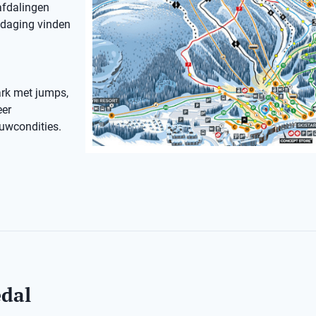
 afdalingen
itdaging vinden
ark met jumps,
eer
euwcondities.
edal