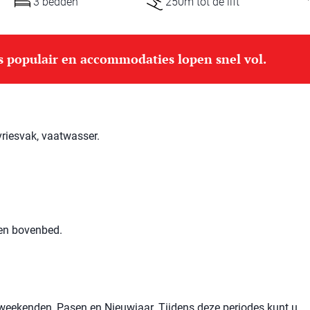
3 bedden
250m tot de lift
is populair en accommodaties lopen snel vol.
vriesvak, vaatwasser.
 en bovenbed.
de weekenden, Pasen en Nieuwjaar. Tijdens deze periodes kunt u