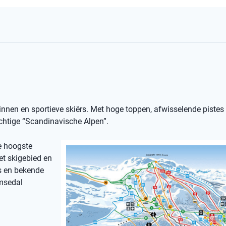
nnen en sportieve skiërs. Met hoge toppen, afwisselende pistes
rachtige “Scandinavische Alpen”.
e hoogste
et skigebied en
s en bekende
emsedal