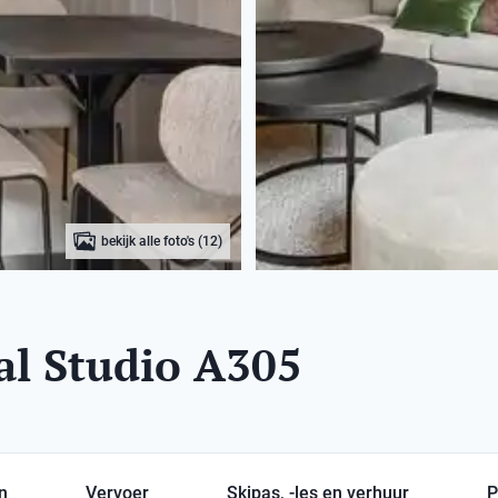
bekijk alle foto's (12)
al Studio A305
en
Vervoer
Skipas, -les en verhuur
P