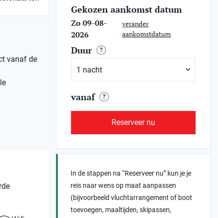
Gekozen aankomst datum
Zo 09-08-
verander
2026
aankomstdatum
Duur
?
ect vanaf de
le
vanaf
?
Reserveer nu
In de stappen na “Reserveer nu” kun je je
rde
reis naar wens op maat aanpassen
(bijvoorbeeld vluchtarrangement of boot
toevoegen, maaltijden, skipassen,