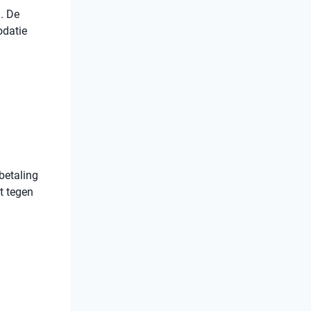
. De
odatie
betaling
t tegen