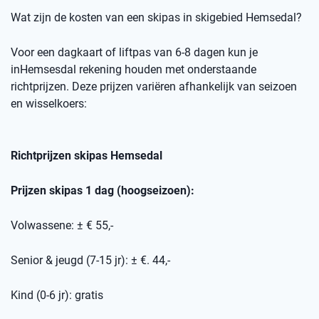
Wat zijn de kosten van een skipas
in skigebied
Hemsedal
?
Voor een dagkaart of
liftpas
van 6-8 dagen kun je
in
Hemsesdal
rekening houden met onderstaande
richtprijzen
. Deze prijzen variëren afhankelijk van seizoen
en wisselkoers
:
Richtprijzen skipas
Hemsedal
Prijzen skipas 1 dag (hoogseizoen):
Volwassene: ± € 55,-
Senior & jeugd (7-15 jr): ± €. 44,-
Kind (0-6 jr): gratis