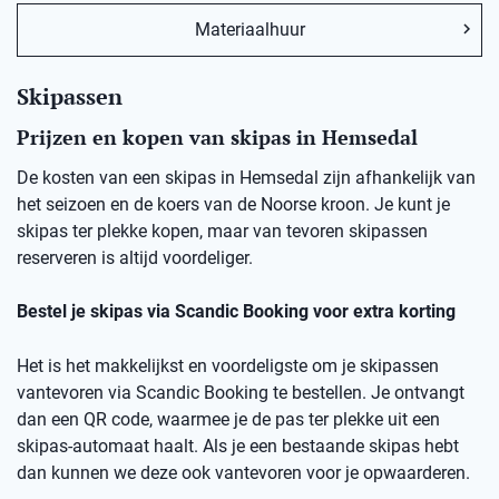
Materiaalhuur
Skipassen
Prijzen en kopen van skipas in Hemsedal
De kosten van een skipas in
Hemsedal
zij
n afhankelijk van
het seizoen en de koers van de Noorse kro
on
.
Je kunt je
skipas ter plekke kopen, maar v
an
t
evoren skipassen
reserveren is altijd voordeliger.
Bestel je skipas via
Scandic
Booking
voor extra korting
Het is het makkelijkst en voordeligste om je skipassen
vantevoren
via
Scandic
Booking
te bestellen.
Je ontvangt
dan een
QR code
, waarmee je de pas ter plekke uit een
skipas-automaat haalt. Als je een bestaande skipas hebt
dan kunnen we deze ook
vantevoren
voor je opwaarderen.