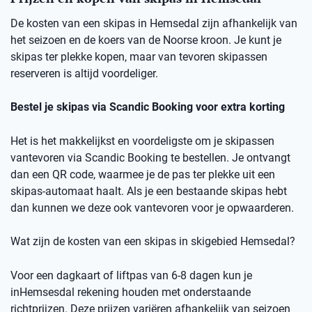
De kosten van een skipas in
Hemsedal
zij
n afhankelijk van
het seizoen en de koers van de Noorse kro
on
.
Je kunt je
skipas ter plekke kopen, maar v
an
t
evoren skipassen
reserveren is altijd voordeliger.
Bestel je skipas via
Scandic
Booking
voor extra korting
Het is het makkelijkst en voordeligste om je skipassen
vantevoren
via
Scandic
Booking
te bestellen.
Je ontvangt
dan een
QR code
, waarmee je de pas ter plekke uit een
skipas-automaat haalt. Als je een bestaande skipas hebt
dan kunnen we deze ook
vantevoren
voor je opwaarderen.
Wat zijn de kosten van een skipas
in skigebied
Hemsedal
?
Voor een dagkaart of
liftpas
van 6-8 dagen kun je
in
Hemsesdal
rekening houden met onderstaande
richtprijzen
. Deze prijzen variëren afhankelijk van seizoen