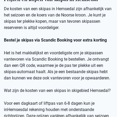
De kosten van een skipas in
Hemsedal
zij
n afhankelijk van
het seizoen en de koers van de Noorse kro
on
.
Je kunt je
skipas ter plekke kopen, maar v
an
t
evoren skipassen
reserveren is altijd voordeliger.
Bestel je skipas via
Scandic
Booking
voor extra korting
Het is het makkelijkst en voordeligste om je skipassen
vantevoren
via
Scandic
Booking
te bestellen.
Je ontvangt
dan een
QR code
, waarmee je de pas ter plekke uit een
skipas-automaat haalt. Als je een bestaande skipas hebt
dan kunnen we deze ook
vantevoren
voor je opwaarderen.
Wat zijn de kosten van een skipas
in skigebied
Hemsedal
?
Voor een dagkaart of
liftpas
van 6-8 dagen kun je
in
Hemsesdal
rekening houden met onderstaande
richtprijzen
. Deze prijzen variëren afhankelijk van seizoen