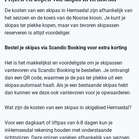
De kosten van een skipas in
Hemsedal
zij
n afhankelijk van
het seizoen en de koers van de Noorse kro
on
.
Je kunt je
skipas ter plekke kopen, maar v
an
t
evoren skipassen
reserveren is altijd voordeliger.
Bestel je skipas via
Scandic
Booking
voor extra korting
Het is het makkelijkst en voordeligste om je skipassen
vantevoren
via
Scandic
Booking
te bestellen.
Je ontvangt
dan een
QR code
, waarmee je de pas ter plekke uit een
skipas-automaat haalt. Als je een bestaande skipas hebt
dan kunnen we deze ook
vantevoren
voor je opwaarderen.
Wat zijn de kosten van een skipas
in skigebied
Hemsedal
?
Voor een dagkaart of
liftpas
van 6-8 dagen kun je
in
Hemsesdal
rekening houden met onderstaande
richtprijzen
. Deze prijzen variëren afhankelijk van seizoen