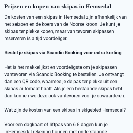
Prijzen en kopen van skipas in Hemsedal
De kosten van een skipas in
Hemsedal
zij
n afhankelijk van
het seizoen en de koers van de Noorse kro
on
.
Je kunt je
skipas ter plekke kopen, maar v
an
t
evoren skipassen
reserveren is altijd voordeliger.
Bestel je skipas via
Scandic
Booking
voor extra korting
Het is het makkelijkst en voordeligste om je skipassen
vantevoren
via
Scandic
Booking
te bestellen.
Je ontvangt
dan een
QR code
, waarmee je de pas ter plekke uit een
skipas-automaat haalt. Als je een bestaande skipas hebt
dan kunnen we deze ook
vantevoren
voor je opwaarderen.
Wat zijn de kosten van een skipas
in skigebied
Hemsedal
?
Voor een dagkaart of
liftpas
van 6-8 dagen kun je
in
Hemsesdal
rekening houden met onderstaande