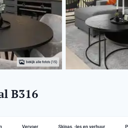
bekijk alle foto's (15)
al B316
en
Vervoer
Skipas, -les en verhuur
P