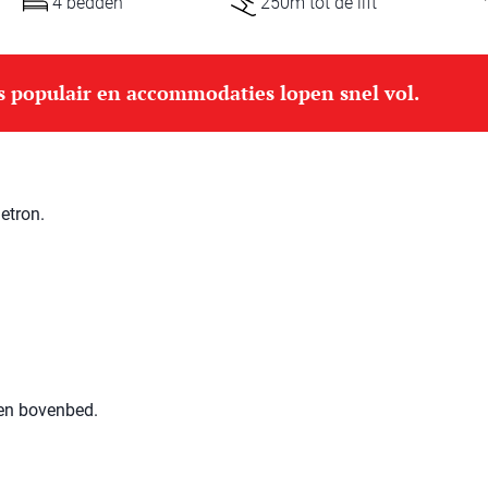
4 bedden
250m tot de lift
is populair en accommodaties lopen snel vol.
etron.
 en bovenbed.