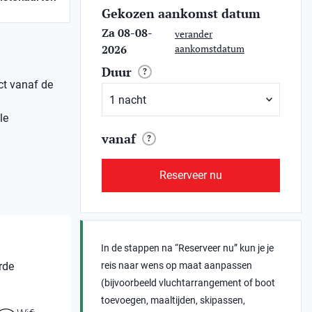
Gekozen aankomst datum
Za 08-08-
verander
2026
aankomstdatum
Duur
?
ect vanaf de
le
vanaf
?
Reserveer nu
In de stappen na “Reserveer nu” kun je je
rde
reis naar wens op maat aanpassen
(bijvoorbeeld vluchtarrangement of boot
toevoegen, maaltijden, skipassen,