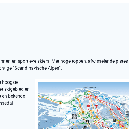
nnen en sportieve skiërs. Met hoge toppen, afwisselende pistes
rachtige “Scandinavische Alpen”.
e hoogste
et skigebied en
s en bekende
emsedal