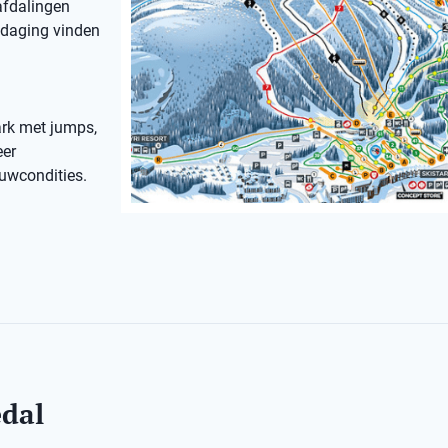
 afdalingen
itdaging vinden
ark met jumps,
eer
euwcondities.
edal