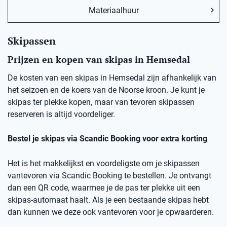
Materiaalhuur
Skipassen
Prijzen en kopen van skipas in Hemsedal
De kosten van een skipas in
Hemsedal
zij
n afhankelijk van
het seizoen en de koers van de Noorse kro
on
.
Je kunt je
skipas ter plekke kopen, maar v
an
t
evoren skipassen
reserveren is altijd voordeliger.
Bestel je skipas via
Scandic
Booking
voor extra korting
Het is het makkelijkst en voordeligste om je skipassen
vantevoren
via
Scandic
Booking
te bestellen.
Je ontvangt
dan een
QR code
, waarmee je de pas ter plekke uit een
skipas-automaat haalt. Als je een bestaande skipas hebt
dan kunnen we deze ook
vantevoren
voor je opwaarderen.