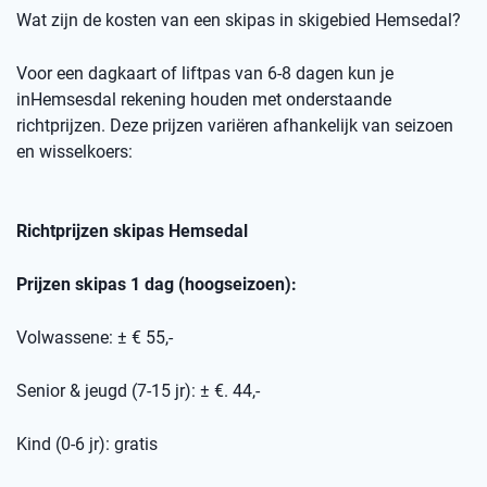
Wat zijn de kosten van een skipas
in skigebied
Hemsedal
?
Voor een dagkaart of
liftpas
van 6-8 dagen kun je
in
Hemsesdal
rekening houden met onderstaande
richtprijzen
. Deze prijzen variëren afhankelijk van seizoen
en wisselkoers
:
Richtprijzen skipas
Hemsedal
Prijzen skipas 1 dag (hoogseizoen):
Volwassene: ± € 55,-
Senior & jeugd (7-15 jr): ± €. 44,-
Kind (0-6 jr): gratis