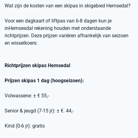
Wat zijn de kosten van een skipas
in skigebied
Hemsedal
?
Voor een dagkaart of
liftpas
van 6-8 dagen kun je
in
Hemsesdal
rekening houden met onderstaande
richtprijzen
. Deze prijzen variëren afhankelijk van seizoen
en wisselkoers
:
Richtprijzen skipas
Hemsedal
Prijzen skipas 1 dag (hoogseizoen):
Volwassene: ± € 55,-
Senior & jeugd (7-15 jr): ± €. 44,-
Kind (0-6 jr): gratis