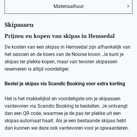
Materiaalhuur
Skipassen
Prijzen en kopen van skipas in Hemsedal
De kosten van een skipas in
Hemsedal
zij
n afhankelijk van
het seizoen en de koers van de Noorse kro
on
.
Je kunt je
skipas ter plekke kopen, maar v
an
t
evoren skipassen
reserveren is altijd voordeliger.
Bestel je skipas via
Scandic
Booking
voor extra korting
Het is het makkelijkst en voordeligste om je skipassen
vantevoren
via
Scandic
Booking
te bestellen.
Je ontvangt
dan een
QR code
, waarmee je de pas ter plekke uit een
skipas-automaat haalt. Als je een bestaande skipas hebt
dan kunnen we deze ook
vantevoren
voor je opwaarderen.