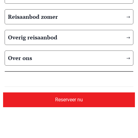
Reisaanbod zomer
Overig reisaanbod
Over ons
© 2026 Scandic Booking
Algemene voorwaarden
Privacyverklaring
Reserveer nu
Aangesloten bij