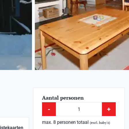
Aantal personen
-
+
max. 8 personen totaal
(excl. baby's)
istekaarten