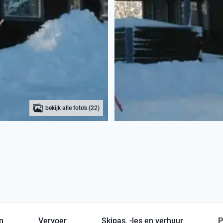
bekijk alle foto's (22)
en
Vervoer
Skipas, -les en verhuur
P