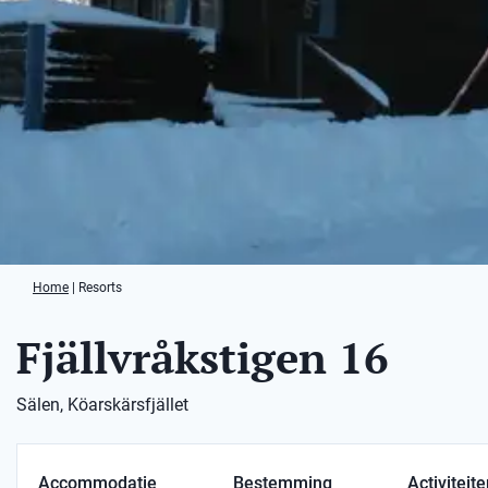
Home
|
Resorts
Fjällvråkstigen 16
Sälen, Köarskärsfjället
Accommodatie
Bestemming
Activiteit