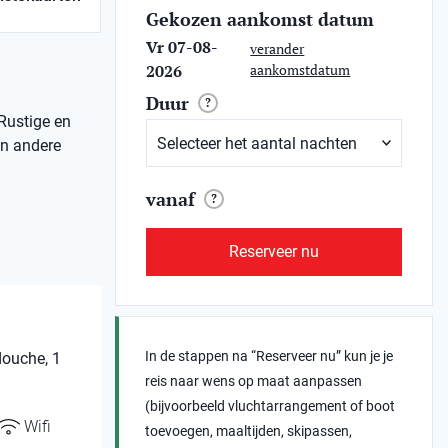
Gekozen aankomst datum
Vr 07-08-
verander
2026
aankomstdatum
Duur
?
 Rustige en
en andere
vanaf
?
Reserveer nu
In de stappen na “Reserveer nu” kun je je
douche, 1
reis naar wens op maat aanpassen
(bijvoorbeeld vluchtarrangement of boot
Wifi
toevoegen, maaltijden, skipassen,