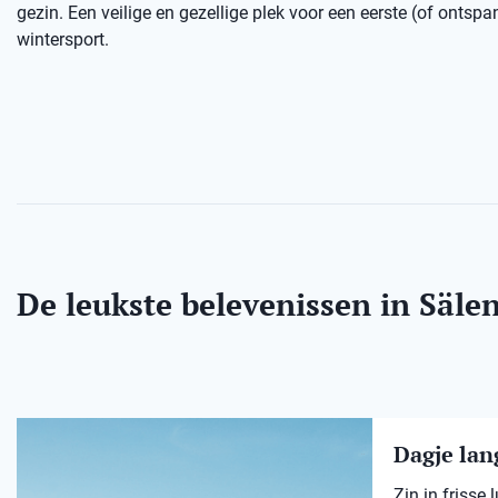
gezin. Een veilige en gezellige plek voor een eerste (of ontsp
wintersport.
De leukste belevenissen in Säle
Dagje lang
Zin in frisse