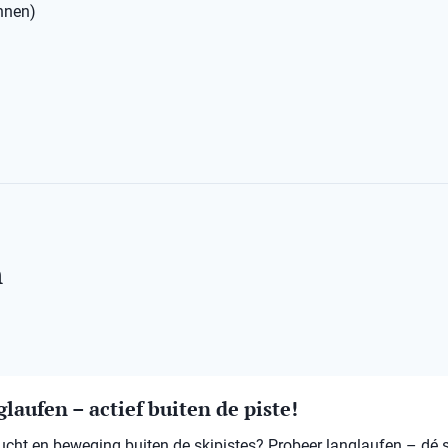
annen)
n
laufen – actief buiten de piste!
 lucht en beweging buiten de skipistes? Probeer langlaufen – dé 