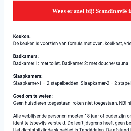
Wees er snel bij! Scandinavië 
Keuken:
De keuken is voorzien van fornuis met oven, koelkast, vri
Badkamers:
Badkamer 1: met toilet. Badkamer 2: met douche/sauna.
Slaapkamers:
Slaapkamer-1 = 2 stapelbedden. Slaapkamer-2 = 2 stape
Goed om te weten:
Geen huisdieren toegestaan, roken niet toegestaan, NB! 
Alle verblijvende personen moeten 18 jaar of ouder zijn
identiteitsbewijs verstrekt. De leeftijdsgrens heeft geen 
Het dichtstbijzijnde skigebied is Tandådalen. De afstand t