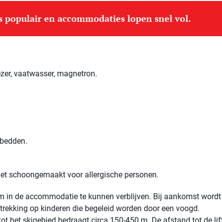
is populair en accommodaties lopen snel vol.
ezer, vaatwasser, magnetron.
lbedden.
niet schoongemaakt voor allergische personen.
 om in de accommodatie te kunnen verblijven. Bij aankomst wordt
betrekking op kinderen die begeleid worden door een voogd.
ot het skigebied bedraagt ​​circa 150-450 m. De afstand tot de lif