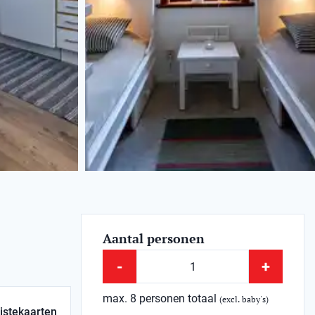
Aantal personen
-
+
max. 8 personen totaal
(excl. baby's)
istekaarten