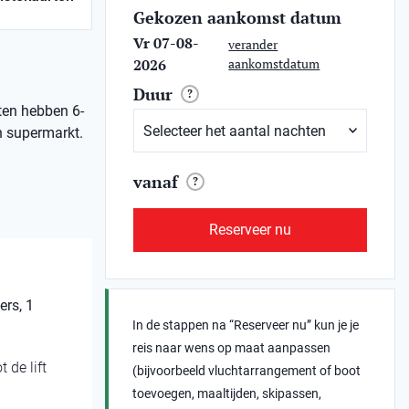
Gekozen aankomst datum
Vr 07-08-
verander
2026
aankomstdatum
Duur
?
tten hebben 6-
en supermarkt.
vanaf
?
Reserveer nu
ers, 1
In de stappen na “Reserveer nu” kun je je
reis naar wens op maat aanpassen
 de lift
(bijvoorbeeld vluchtarrangement of boot
toevoegen, maaltijden, skipassen,