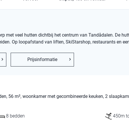
endorp met veel hutten dichtbij het centrum van Tandådalen. De hu
reiden. Op loopafstand van liften, SkiStarshop, restaurants en e
Prijsinformatie
 bedden, 56 m², woonkamer met gecombineerde keuken, 2 slaapkam
8 bedden
450m tot