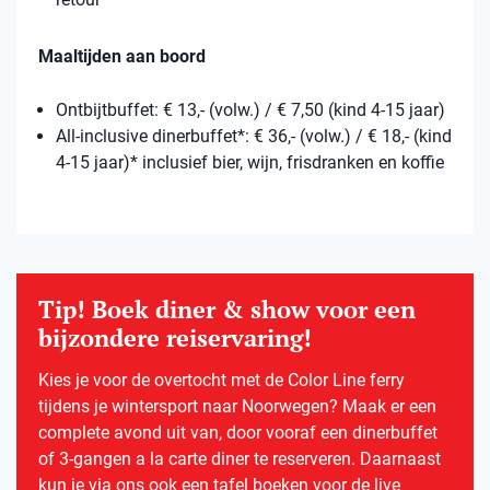
Maaltijden aan boord
Ontbijtbuffet: € 13,- (volw.) / € 7,50 (kind 4-15 jaar)
All-inclusive dinerbuffet*: € 36,- (volw.) / € 18,- (kind
4-15 jaar)* inclusief bier, wijn, frisdranken en koffie
Tip! Boek diner & show voor een
bijzondere reiservaring!
Kies je voor de overtocht met de Color Line ferry
tijdens je wintersport naar Noorwegen? Maak er een
complete avond uit van, door vooraf een dinerbuffet
of 3-gangen a la carte diner te reserveren. Daarnaast
kun je via ons ook een tafel boeken voor de live