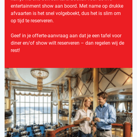
entertainment show aan boord. Met name op drukke
afvaarten is het snel volgeboekt, dus het is slim om
op tijd te reserveren.
Geef in je offerte-aanvraag aan dat je een tafel voor
diner en/of show wilt reserveren – dan regelen wij de
rest!