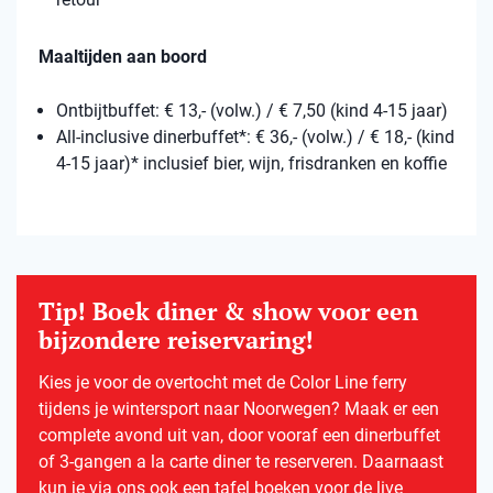
Maaltijden aan boord
Ontbijtbuffet: € 13,- (volw.) / € 7,50 (kind 4-15 jaar)
All-inclusive dinerbuffet*: € 36,- (volw.) / € 18,- (kind
4-15 jaar)* inclusief bier, wijn, frisdranken en koffie
Tip! Boek diner & show voor een
bijzondere reiservaring!
Kies je voor de overtocht met de Color Line ferry
tijdens je wintersport naar Noorwegen? Maak er een
complete avond uit van, door vooraf een dinerbuffet
of 3-gangen a la carte diner te reserveren. Daarnaast
kun je via ons ook een tafel boeken voor de live