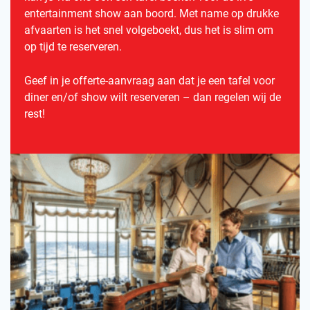
entertainment show aan boord. Met name op drukke
afvaarten is het snel volgeboekt, dus het is slim om
op tijd te reserveren.
Geef in je offerte-aanvraag aan dat je een tafel voor
diner en/of show wilt reserveren – dan regelen wij de
rest!