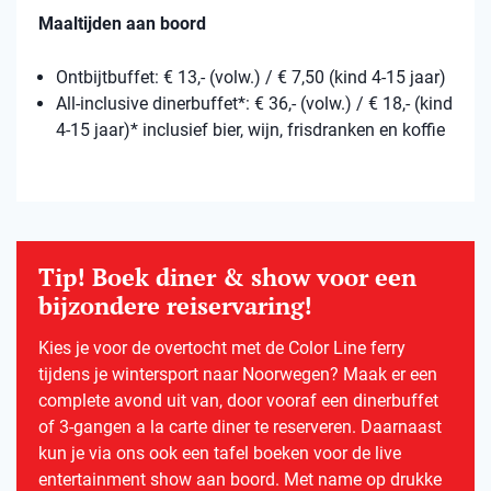
Maaltijden aan boord
Ontbijtbuffet: € 13,- (volw.) / € 7,50 (kind 4-15 jaar)
All-inclusive dinerbuffet*: € 36,- (volw.) / € 18,- (kind
4-15 jaar)* inclusief bier, wijn, frisdranken en koffie
Tip! Boek diner & show voor een
bijzondere reiservaring!
Kies je voor de overtocht met de Color Line ferry
tijdens je wintersport naar Noorwegen? Maak er een
complete avond uit van, door vooraf een dinerbuffet
of 3-gangen a la carte diner te reserveren. Daarnaast
kun je via ons ook een tafel boeken voor de live
entertainment show aan boord. Met name op drukke