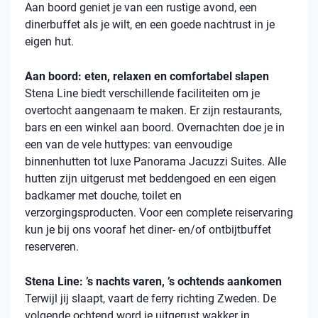
Aan boord geniet je van een rustige avond, een
dinerbuffet als je wilt, en een goede nachtrust in je
eigen hut.
Aan boord: eten, relaxen en comfortabel slapen
Stena
Line biedt verschillende faciliteiten om je
overtocht aangenaam te maken. Er zijn restaurants,
bars en een winkel aan boord. Overnachten doe je in
een van de vele
huttypes
: van eenvoudige
binnenhutten
tot luxe Panorama Jacuzzi Suites. Alle
hutten zijn uitgerust met beddengoed en een eigen
badkamer met douche, toilet en
verzorgingsproducten. Voor een complete reiservaring
kun je bij ons vooraf het diner- en/of ontbijtbuffet
reserveren.
Stena Line: ’s nachts varen, ’s ochtends aankomen
Terwijl jij slaapt, vaart de ferry richting Zweden. De
volgende ochtend word je uitgerust wakker in