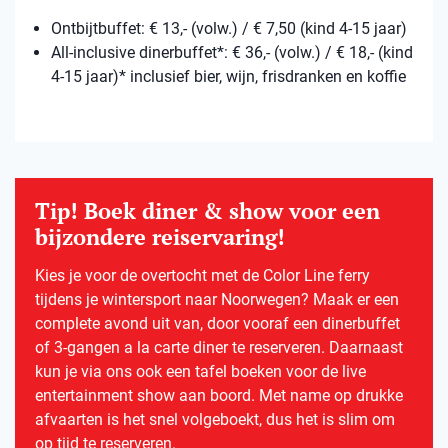
Ontbijtbuffet: € 13,- (volw.) / € 7,50 (kind 4-15 jaar)
All-inclusive dinerbuffet*: € 36,- (volw.) / € 18,- (kind
4-15 jaar)* inclusief bier, wijn, frisdranken en koffie
Tip! Boek diner & show voor een
bijzondere reiservaring!
Kies je voor de overtocht met de Color Line ferry
tijdens je wintersport naar Noorwegen? Maak er een
complete avond uit van, door vooraf een dinerbuffet
of 3-gangen a la carte diner te reserveren. Daarnaast
kun je via ons ook een tafel boeken voor de live
entertainment show aan boord. Met name op drukke
afvaarten is het snel volgeboekt, dus het is slim om
op tijd te reserveren.