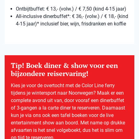
Ontbijtbuffet: € 13,- (volw.) / € 7,50 (kind 4-15 jaar)
All-inclusive dinerbuffet*: € 36,- (volw.) / € 18,- (kind
4-15 jaar)* inclusief bier, wijn, frisdranken en koffie
Tip! Boek diner & show voor een
bijzondere reiservaring!
Kies je voor de overtocht met de Color Line ferry
tijdens je wintersport naar Noorwegen? Maak er een
complete avond uit van, door vooraf een dinerbuffet
of 3-gangen a la carte diner te reserveren. Daarnaast
kun je via ons ook een tafel boeken voor de live
entertainment show aan boord. Met name op drukke
afvaarten is het snel volgeboekt, dus het is slim om
op tijd te reserveren.