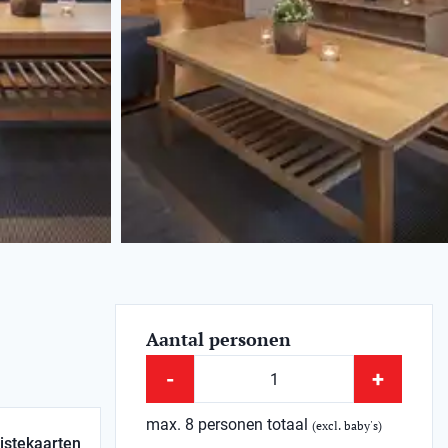
Aantal personen
-
+
max. 8 personen totaal
(excl. baby's)
istekaarten