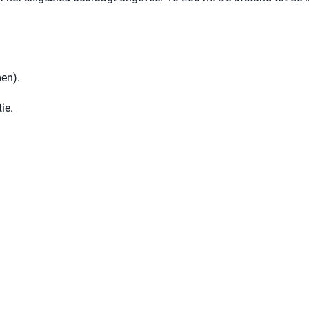
men).
ie.