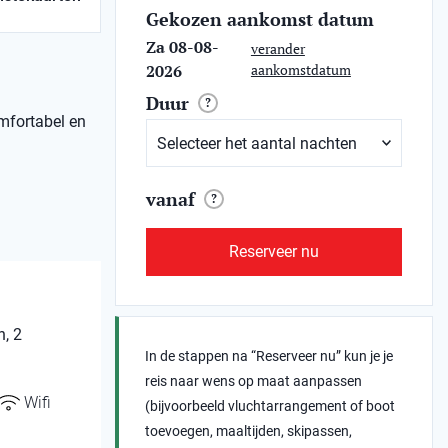
Gekozen aankomst datum
Za 08-08-
verander
2026
aankomstdatum
Duur
?
omfortabel en
vanaf
?
Reserveer nu
n, 2
In de stappen na “Reserveer nu” kun je je
reis naar wens op maat aanpassen
Wifi
(bijvoorbeeld vluchtarrangement of boot
toevoegen, maaltijden, skipassen,