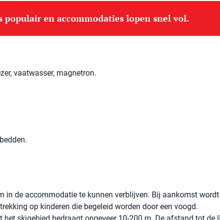
is populair en accommodaties lopen snel vol.
ezer, vaatwasser, magnetron.
lbedden.
 om in de accommodatie te kunnen verblijven. Bij aankomst wordt
betrekking op kinderen die begeleid worden door een voogd.
t het skigebied bedraagt ​​ongeveer 10-200 m. De afstand tot de li