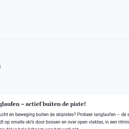
n
laufen – actief buiten de piste!
 lucht en beweging buiten de skipistes? Probeer langlaufen – dé 
jdt op smalle ski’s door bossen en over open vlaktes, in een ritmi