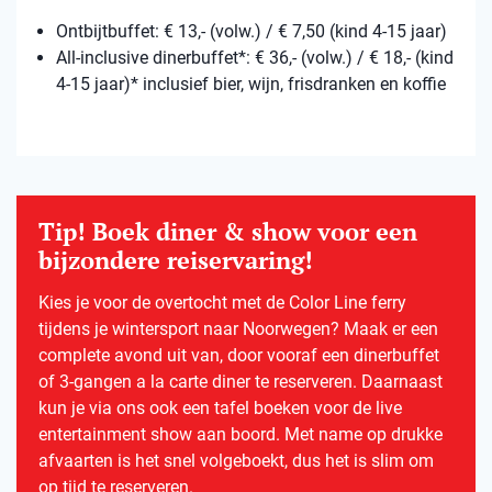
Ontbijtbuffet: € 13,- (volw.) / € 7,50 (kind 4-15 jaar)
All-inclusive dinerbuffet*: € 36,- (volw.) / € 18,- (kind
4-15 jaar)* inclusief bier, wijn, frisdranken en koffie
Tip! Boek diner & show voor een
bijzondere reiservaring!
Kies je voor de overtocht met de Color Line ferry
tijdens je wintersport naar Noorwegen? Maak er een
complete avond uit van, door vooraf een dinerbuffet
of 3-gangen a la carte diner te reserveren. Daarnaast
kun je via ons ook een tafel boeken voor de live
entertainment show aan boord. Met name op drukke
afvaarten is het snel volgeboekt, dus het is slim om
op tijd te reserveren.