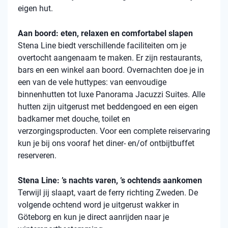
eigen hut.
Aan boord: eten, relaxen en comfortabel slapen
Stena
Line biedt verschillende faciliteiten om je
overtocht aangenaam te maken. Er zijn restaurants,
bars en een winkel aan boord. Overnachten doe je in
een van de vele
huttypes
: van eenvoudige
binnenhutten
tot luxe Panorama Jacuzzi Suites. Alle
hutten zijn uitgerust met beddengoed en een eigen
badkamer met douche, toilet en
verzorgingsproducten. Voor een complete reiservaring
kun je bij ons vooraf het diner- en/of ontbijtbuffet
reserveren.
Stena Line: ’s nachts varen, ’s ochtends aankomen
Terwijl jij slaapt, vaart de ferry richting Zweden. De
volgende ochtend word je uitgerust wakker in
Göteborg en kun je direct aanrijden naar je